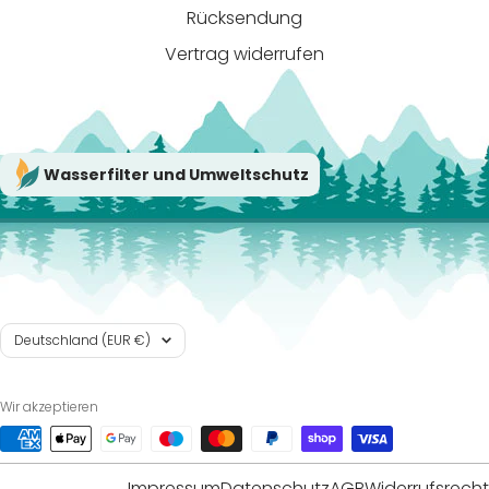
Rücksendung
Vertrag widerrufen
Wasserfilter und Umweltschutz
Land/Region
Deutschland (EUR €)
Wir akzeptieren
Impressum
Datenschutz
AGB
Widerrufsrecht