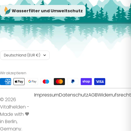
Wasserfilter und Umweltschutz
Land/Region
Deutschland (EUR €)
Wir akzeptieren
Impressum
Datenschutz
AGB
Widerrufsrecht
© 2026
Vitalhelden -
Made with 🧡
in Berlin,
Germany.