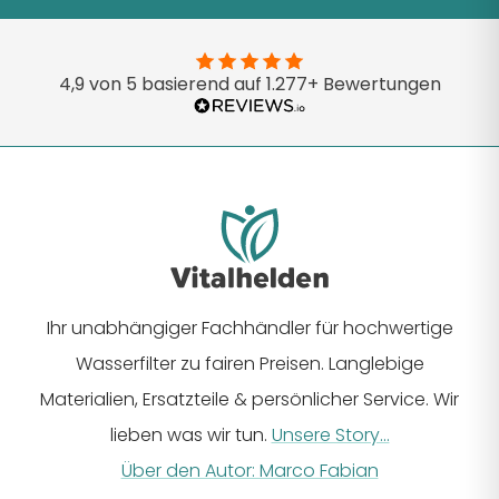
Zur
Zur
Zur
Zur
Zur
Slide
Slide
Slide
Slide
Slide
1
2
3
4
5
4,9 von 5 basierend auf 1.277+ Bewertungen
gehen
gehen
gehen
gehen
gehen
Ihr unabhängiger Fachhändler für hochwertige
Wasserfilter zu fairen Preisen. Langlebige
Materialien, Ersatzteile & persönlicher Service. Wir
lieben was wir tun.
Unsere Story...
Über den Autor: Marco Fabian