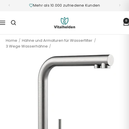
Mehr als 10.000 zufriedene Kunden
Vitalhelden.de
0
Navigation
Home
Hähne und Armaturen für Wasserfilter
3 Wege Wasserhähne
3-Wege-Armatur Atessa Edelstahl matt - hohe Variante