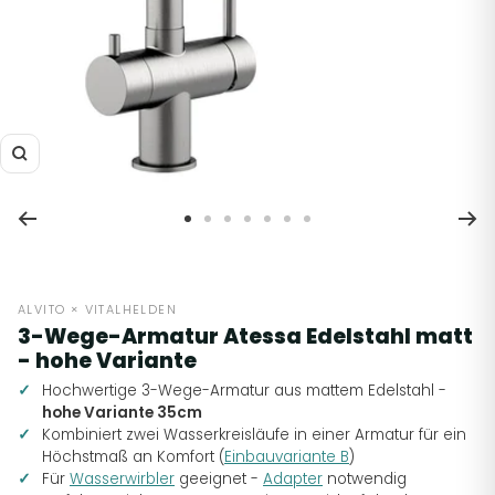
Zoom
Zur
Zur
Zur
Zur
Zur
Zur
Zur
Slide
Slide
Slide
Slide
Slide
Slide
Slide
1
2
3
4
5
6
7
gehen
gehen
gehen
gehen
gehen
gehen
gehen
ALVITO × VITALHELDEN
3-Wege-Armatur Atessa Edelstahl matt
- hohe Variante
Hochwertige 3-Wege-Armatur aus mattem Edelstahl -
hohe Variante 35cm
Kombiniert zwei Wasserkreisläufe in einer Armatur für ein
Höchstmaß an Komfort (
Einbauvariante B
)
Für
Wasserwirbler
geeignet -
Adapter
notwendig