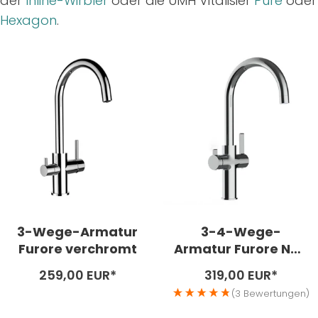
der
Inline-Wirbler
oder die UMH Vitalisier
Pure
oder
Hexagon
.
3-Wege-Armatur
3-4-Wege-
Furore verchromt
Armatur Furore Neo
Messing verchromt
Angebotspreis
Angebotspreis
259,00 EUR*
319,00 EUR*
(3 Bewertungen)