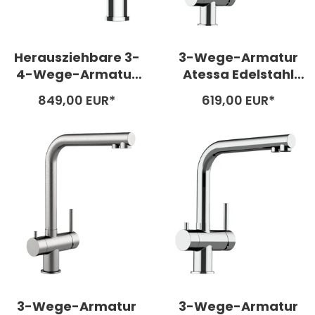
Herausziehbare 3-
3-Wege-Armatur
4-Wege-Armatur
Atessa Edelstahl
Calabro Edelstahl
glänzend - hohe
Angebotspreis
Angebotspreis
849,00 EUR*
619,00 EUR*
poliert glänzend
Variante
3-Wege-Armatur
3-Wege-Armatur