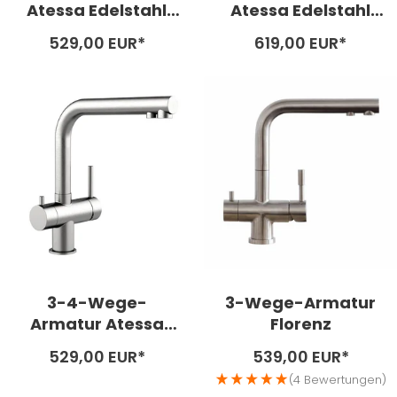
Atessa Edelstahl
Atessa Edelstahl
matt - hohe
glänzend -
Angebotspreis
Angebotspreis
529,00 EUR*
619,00 EUR*
Variante
niedrige Variante
3-4-Wege-
3-Wege-Armatur
Armatur Atessa
Florenz
Edelstahl matt -
Angebotspreis
Angebotspreis
529,00 EUR*
539,00 EUR*
niedrige Variante
(4 Bewertungen)