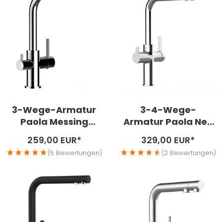
3-Wege-Armatur
3-4-Wege-
Paola Messing
Armatur Paola Neo
verchromt
Messing verchromt
Angebotspreis
Angebotspreis
259,00 EUR*
329,00 EUR*
(5 Bewertungen)
(2 Bewertungen)