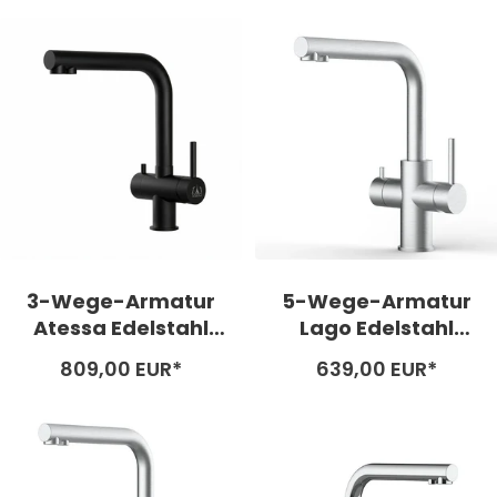
3-Wege-Armatur
5-Wege-Armatur
Atessa Edelstahl
Lago Edelstahl
PVD schwarz matt
matt gebürstet –
Angebotspreis
Angebotspreis
809,00 EUR*
639,00 EUR*
niedrige Variante