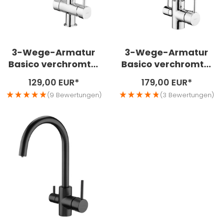
3-Wege-Armatur
3-Wege-Armatur
Basico verchromt –
Basico verchromt –
L
U
Angebotspreis
Angebotspreis
129,00 EUR*
179,00 EUR*
(9 Bewertungen)
(3 Bewertungen)