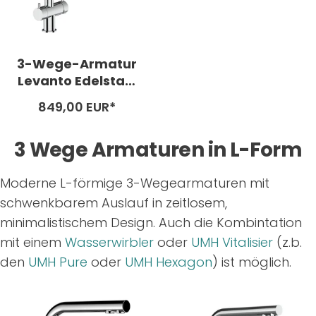
3-Wege-Armatur
Levanto Edelstahl
glänzend poliert
Angebotspreis
849,00 EUR*
3 Wege Armaturen in L-Form
Moderne L-förmige 3-Wegearmaturen mit
schwenkbarem Auslauf in zeitlosem,
minimalistischem Design. Auch die Kombintation
mit einem
Wasserwirbler
oder
UMH Vitalisier
(z.b.
den
UMH Pure
oder
UMH Hexagon
) ist möglich.