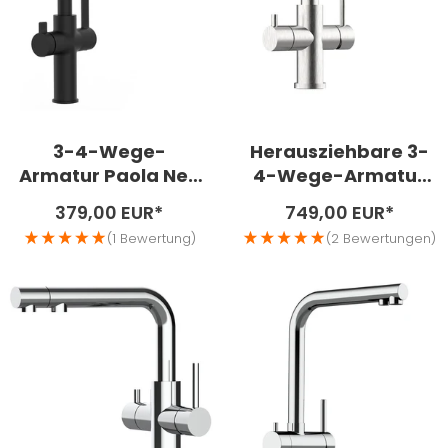
3-4-Wege-
Herausziehbare 3-
Armatur Paola Neo
4-Wege-Armatur
Black
Calabro Edelstahl
Angebotspreis
Angebotspreis
379,00 EUR*
749,00 EUR*
matt
(1 Bewertung)
(2 Bewertungen)