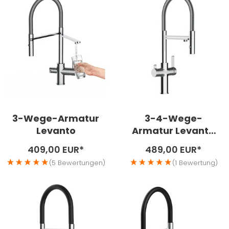
3-Wege-Armatur
3-4-Wege-
Levanto
Armatur Levanto
Neo Messing
Angebotspreis
Angebotspreis
409,00 EUR*
489,00 EUR*
verchromt
(5 Bewertungen)
(1 Bewertung)