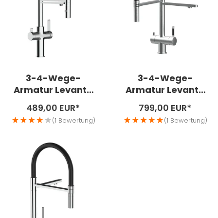
3-4-Wege-
3-4-Wege-
Armatur Levanto
Armatur Levanto
Neo Messing mit
Edelstahl matt
Angebotspreis
Angebotspreis
489,00 EUR*
799,00 EUR*
schwarzem Flex-
gebürstet
(1 Bewertung)
(1 Bewertung)
Schlauch