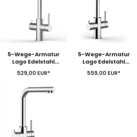
5-Wege-Armatur
5-Wege-Armatur
Lago Edelstahl
Lago Edelstahl
matt gebürstet –
glänzend poliert –
Angebotspreis
Angebotspreis
529,00 EUR*
559,00 EUR*
hohe Variante
niedrige Variante