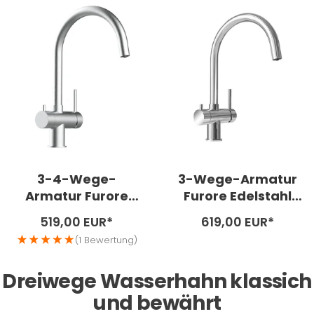
3-4-Wege-
3-Wege-Armatur
Armatur Furore
Furore Edelstahl
Edelstahl matt
glänzend
Angebotspreis
Angebotspreis
519,00 EUR*
619,00 EUR*
(1 Bewertung)
Dreiwege Wasserhahn klassich
und bewährt