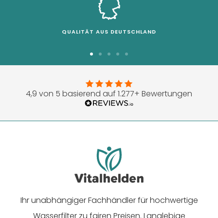
QUALITÄT AUS DEUTSCHLAND
Zur
Zur
Zur
Zur
Zur
Slide
Slide
Slide
Slide
Slide
1
2
3
4
5
4,9 von 5 basierend auf 1.277+ Bewertungen
gehen
gehen
gehen
gehen
gehen
Ihr unabhängiger Fachhändler für hochwertige
Wasserfilter zu fairen Preisen. Langlebige