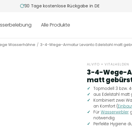
30 Tage kostenlose Rückgabe in DE
sserbelebung
Alle Produkte
ege Wasserhähne
3-4-Wege-Armatur Levanto Edelstahl matt gebü
ALVITO × VITALHELDEN
3-4-Wege-Ar
matt gebürs
Topmodell 3 bzw. 
aus Edelstahl matt 
Kombiniert zwei Wa
an Komfort (
Einbau
Für
Wasserwirbler
g
notwendig
Perfekte Hygiene du