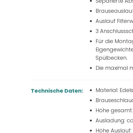
Separierte Ab
Brauseauslauf
Auslauf Filte
3 Anschlusssc
Für die Monta
Eigengewichtes
Spülbecken.
Die maximal m
Material: Edel
Technische Daten:
Brauseschlauch
Höhe gesamt:
Ausladung: ca
Höhe Auslauf: