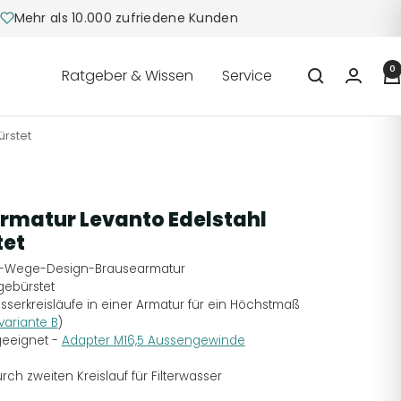
Mehr als 10.000 zufriedene Kunden
0
Ratgeber & Wissen
Service
rstet
matur Levanto Edelstahl
tet
4-Wege-Design-Brausearmatur
gebürstet
sserkreisläufe in einer Armatur für ein Höchstmaß
variante B
)
eeignet -
Adapter M16,5 Aussengewinde
rch zweiten Kreislauf für Filterwasser