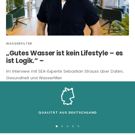
WASSERFILTER
„Gutes Wasser ist kein Lifestyle – es
ist Logik.“ –
Im Interview mit SEA-Experte Sebastian Strauss über Daten,
Gesundheit und Wasserfilter
QUALITÄT AUS DEUTSCHLAND
Zur
Zur
Zur
Zur
Zur