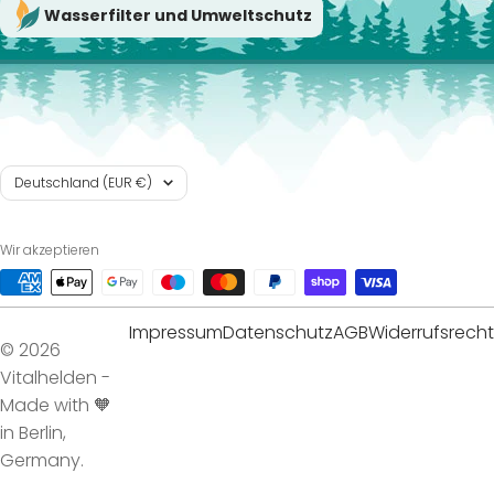
Wasserfilter und Umweltschutz
Land/Region
Deutschland (EUR €)
Wir akzeptieren
Impressum
Datenschutz
AGB
Widerrufsrecht
© 2026
Vitalhelden -
Made with 🧡
in Berlin,
Germany.