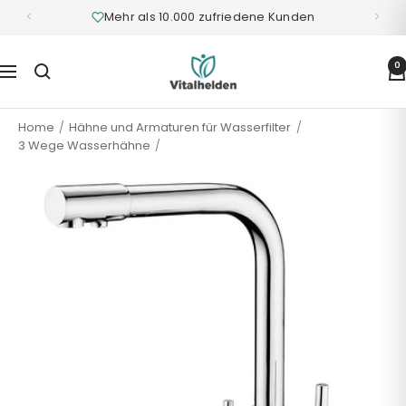
Mehr als 10.000 zufriedene Kunden
Vitalhelden.de
0
Navigation
Home
Hähne und Armaturen für Wasserfilter
3 Wege Wasserhähne
3-Wege-Armatur Basico verchromt – L