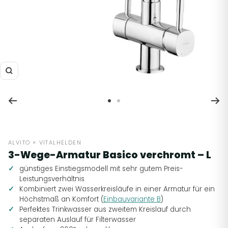
Zoom
Zur
Zur
Slide
Slide
1
2
gehen
gehen
ALVITO × VITALHELDEN
3-Wege-Armatur Basico verchromt – L
günstiges Einstiegsmodell mit sehr gutem Preis-
Leistungsverhältnis
Kombiniert zwei Wasserkreisläufe in einer Armatur für ein
Höchstmaß an Komfort (
Einbauvariante B
)
Perfektes Trinkwasser aus zweitem Kreislauf durch
separaten Auslauf für Filterwasser