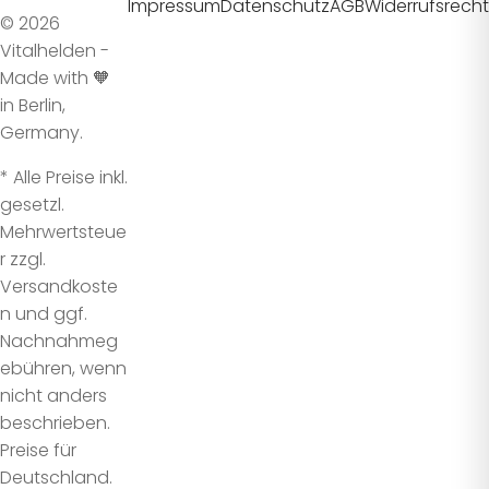
Impressum
Datenschutz
AGB
Widerrufsrecht
© 2026
Vitalhelden -
Made with 🧡
in Berlin,
Germany.
* Alle Preise inkl.
gesetzl.
Mehrwertsteue
r zzgl.
Versandkoste
n und ggf.
Nachnahmeg
ebühren, wenn
nicht anders
beschrieben.
Preise für
Deutschland.