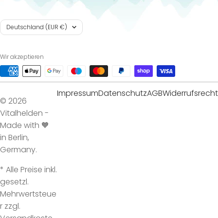
Land/Region
Deutschland (EUR €)
Wir akzeptieren
Impressum
Datenschutz
AGB
Widerrufsrecht
© 2026
Vitalhelden -
Made with 🧡
in Berlin,
Germany.
* Alle Preise inkl.
gesetzl.
Mehrwertsteue
r zzgl.