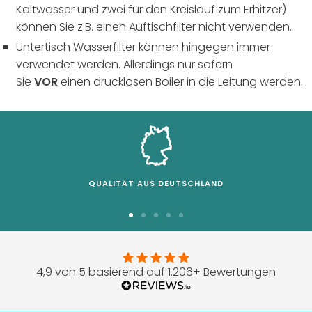
Kaltwasser und zwei für den Kreislauf zum Erhitzer)
können Sie z.B. einen Auftischfilter nicht verwenden.
Untertisch Wasserfilter
können hingegen immer
verwendet werden. Allerdings nur sofern
Sie
VOR
einen drucklosen Boiler in die Leitung werden.
QUALITÄT AUS DEUTSCHLAND
Zur
Zur
Zur
Zur
Zur
Slide
Slide
Slide
Slide
Slide
1
2
3
4
5
4,9 von 5 basierend auf 1.206+ Bewertungen
gehen
gehen
gehen
gehen
gehen