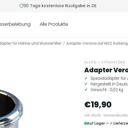
30 Tage kostenlose Rückgabe in DE
sserbelebung
Alle Produkte
dapter für Hähne und Wasserfilter
Adapter Verona auf M22 Außen
ALVITO × VITALHELDEN
Adapter Ver
Spezialadapter fü
Hergestellt in Deut
Gewicht : 0,02 kg
€19,90
inkl. MwSt. · Versandkoste
Auf Lager — ✓ Lieferzei