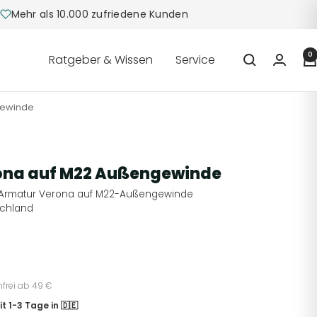
Mehr als 10.000 zufriedene Kunden
0
Ratgeber & Wissen
Service
gewinde
ona auf M22 Außengewinde
r Armatur Verona auf M22-Außengewinde
schland
nfrei ab 49 €
t 1-3 Tage in 🇩🇪