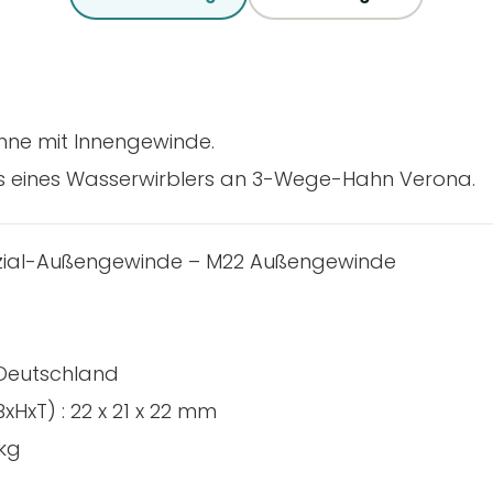
hne mit Innengewinde.
s eines Wasserwirblers an 3-Wege-Hahn Verona.
zial-Außengewinde – M22 Außengewinde
 Deutschland
HxT) : 22 x 21 x 22 mm
 kg