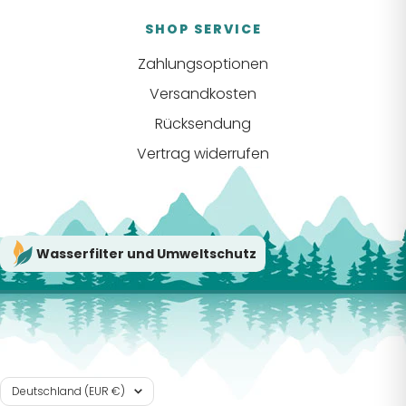
SHOP SERVICE
Zahlungsoptionen
Versandkosten
Rücksendung
Vertrag widerrufen
Wasserfilter und Umweltschutz
Land/Region
Deutschland (EUR €)