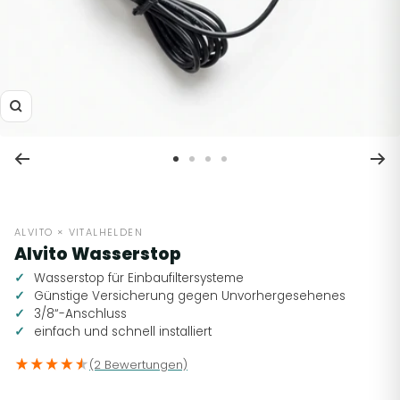
Zoom
Zur
Zur
Zur
Zur
Slide
Slide
Slide
Slide
1
2
3
4
gehen
gehen
gehen
gehen
ALVITO × VITALHELDEN
Alvito Wasserstop
Wasserstop für Einbaufiltersysteme
Günstige Versicherung gegen Unvorhergesehenes
3/8“-Anschluss
einfach und schnell installiert
(2 Bewertungen)