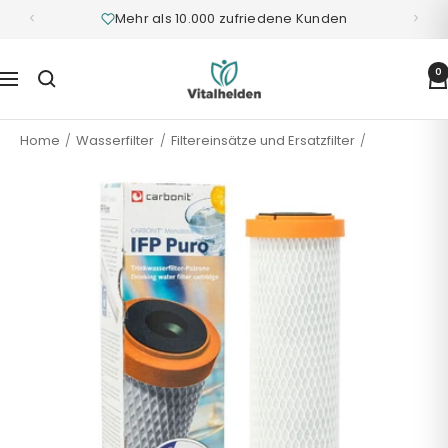
Mehr als 10.000 zufriedene Kunden
Vitalhelden.de
0
Navigation
Home
Wasserfilter
Filtereinsätze und Ersatzfilter
im Abo
Filtereinsatz im 6-Monatsabo