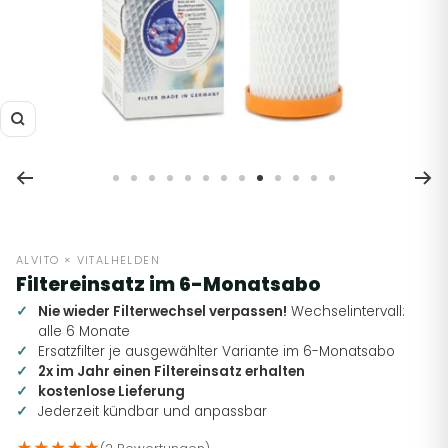
Zoom
Zur
Zur
Zur
Zur
Zur
Zur
Zur
Zur
Zur
Zur
Zur
Zur
Zur
Slide
Slide
Slide
Slide
Slide
Slide
Slide
Slide
Slide
Slide
Slide
Slide
Slide
1
2
3
4
5
6
7
8
9
10
11
12
13
gehen
gehen
gehen
gehen
gehen
gehen
gehen
gehen
gehen
gehen
gehen
gehen
gehen
ALVITO × VITALHELDEN
Filtereinsatz im 6-Monatsabo
Nie wieder Filterwechsel verpassen!
Wechselintervall:
alle 6 Monate
Ersatzfilter je ausgewählter Variante im 6-Monatsabo
2x im Jahr einen Filtereinsatz erhalten
kostenlose Lieferung
Jederzeit kündbar und anpassbar