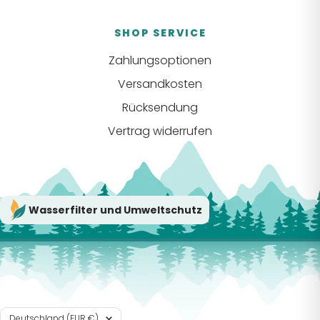
SHOP SERVICE
Zahlungsoptionen
Versandkosten
Rücksendung
Vertrag widerrufen
Wasserfilter und Umweltschutz
Land/Region
Deutschland (EUR €)