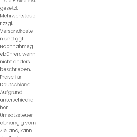
* Alle Preise inkl.
gesetzl.
Mehrwertsteue
r zzgl.
Versandkoste
n und ggf.
Nachnahmeg
ebühren, wenn
nicht anders
beschrieben.
Preise für
Deutschland.
Aufgrund
unterschiedlic
her
Umsatzsteuer,
abhängig vom
Zielland, kann