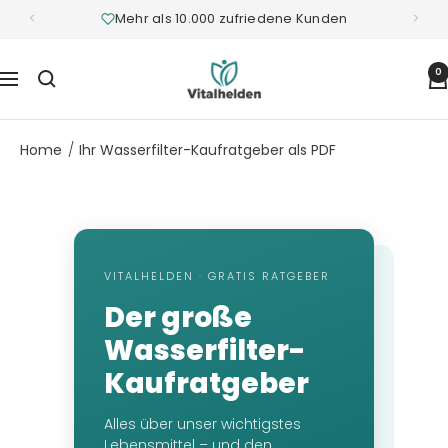
Mehr als 10.000 zufriedene Kunden
Vitalhelden.de
0
Navigation
Home
Ihr Wasserfilter-Kaufratgeber als PDF
VITALHELDEN · GRATIS RATGEBER
Der große
Wasserfilter-
Kaufratgeber
Alles über unser wichtigstes
Lebensmittel – und den