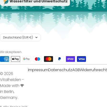
Wasserfilter und Umweltschutz
Land/Region
Deutschland (EUR €)
Wir akzeptieren
Impressum
Datenschutz
AGB
Widerrufsrecht
© 2026
Vitalhelden -
Made with 🧡
in Berlin,
Germany.