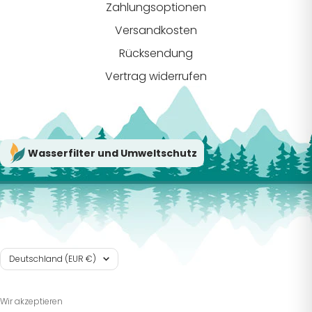
Zahlungsoptionen
Versandkosten
Rücksendung
Vertrag widerrufen
Wasserfilter und Umweltschutz
Land/Region
Deutschland (EUR €)
Wir akzeptieren