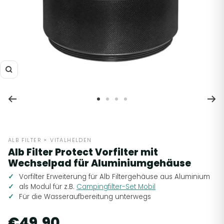
Zoom
Zur
Zur
Zur
Zur
Slide
Slide
Slide
Slide
1
2
3
4
gehen
gehen
gehen
gehen
ALB FILTER × VITALHELDEN
Alb Filter Protect Vorfilter mit
Wechselpad für Aluminiumgehäuse
Vorfilter Erweiterung für Alb Filtergehäuse aus Aluminium
als Modul für z.B.
Campingfilter-Set Mobil
Für die Wasseraufbereitung unterwegs
€49,90