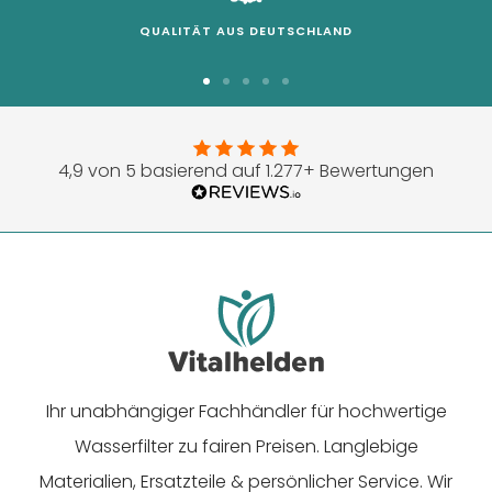
QUALITÄT AUS DEUTSCHLAND
Zur
Zur
Zur
Zur
Zur
Slide
Slide
Slide
Slide
Slide
1
2
3
4
5
4,9 von 5 basierend auf 1.277+ Bewertungen
gehen
gehen
gehen
gehen
gehen
Ihr unabhängiger Fachhändler für hochwertige
Wasserfilter zu fairen Preisen. Langlebige
Materialien, Ersatzteile & persönlicher Service. Wir