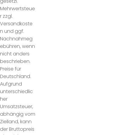
gesetzl.
Mehrwertsteue
r zzgl.
Versandkoste
n und ggf.
Nachnahmeg
ebühren, wenn
nicht anders
beschrieben.
Preise für
Deutschland.
Aufgrund
unterschiedlic
her
Umsatzsteuer,
abhängig vom
Zielland, kann
der Bruttopreis