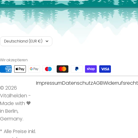
Land/Region
Deutschland (EUR €)
Wir akzeptieren
Impressum
Datenschutz
AGB
Widerrufsrecht
© 2026
Vitalhelden -
Made with 🧡
in Berlin,
Germany.
* Alle Preise inkl.