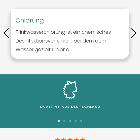
Chlorung
Trinkwasserchlorung ist ein chemisches
Desinfektionsverfahren, bei dem dem
Wasser gezielt Chlor o...
QUALITÄT AUS DEUTSCHLAND
Zur
Zur
Zur
Zur
Zur
Slide
Slide
Slide
Slide
Slide
1
2
3
4
5