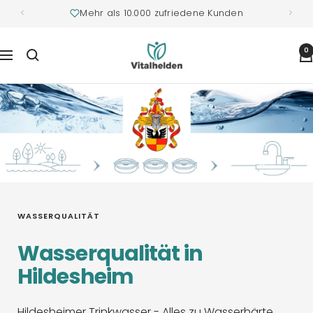
Mehr als 10.000 zufriedene Kunden
Vitalhelden.de
0
Navigation
WASSERQUALITÄT
Wasserqualität in
Hildesheim
Hildesheimer Trinkwasser - Alles zu Wasserhärte,